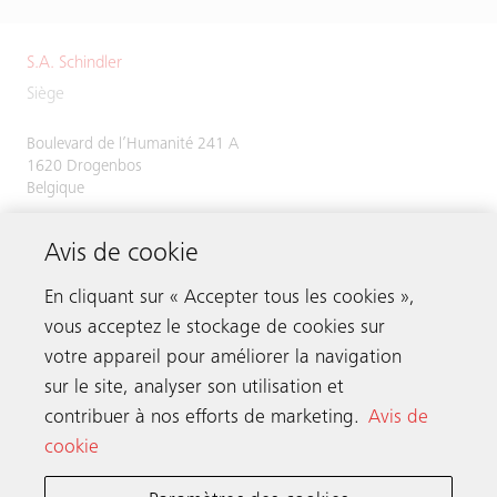
S.A. Schindler
Siège
Boulevard de l’Humanité 241 A
1620 Drogenbos
Belgique
RPM : Bruxelles
Avis de cookie
Numéro de TVA/numéro d’entreprise :
BE 0416.481.673
En cliquant sur « Accepter tous les cookies »,
vous acceptez le stockage de cookies sur
votre appareil pour améliorer la navigation
Prenez contact
sur le site, analyser son utilisation et
contribuer à nos efforts de marketing.
Avis de
cookie
Schindler dans le monde