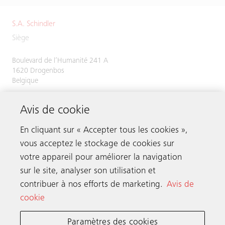
S.A. Schindler
Siège
Boulevard de l’Humanité 241 A
1620 Drogenbos
Belgique
RPM : Bruxelles
Avis de cookie
Numéro de TVA/numéro d’entreprise :
BE 0416.481.673
En cliquant sur « Accepter tous les cookies »,
vous acceptez le stockage de cookies sur
votre appareil pour améliorer la navigation
Prenez contact
sur le site, analyser son utilisation et
contribuer à nos efforts de marketing.
Avis de
cookie
Schindler dans le monde
Paramètres des cookies