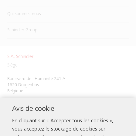
Qui sommes-nous
Schindler Group
S.A. Schindler
Siège
Boulevard de l’Humanité 241 A
1620 Drogenbos
Belgique
RPM : Bruxelles
Avis de cookie
Numéro de TVA/numéro d’entreprise :
BE 0416.481.673
En cliquant sur « Accepter tous les cookies »,
vous acceptez le stockage de cookies sur