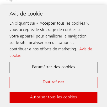
Belgique
RPM : Bruxelles
Avis de cookie
Numéro de TVA/numéro d’entreprise :
BE 0416.481.673
En cliquant sur « Accepter tous les cookies »,
vous acceptez le stockage de cookies sur
votre appareil pour améliorer la navigation
Prenez contact
sur le site, analyser son utilisation et
contribuer à nos efforts de marketing.
Avis de
cookie
Schindler dans le monde
Paramètres des cookies
Conditions Générales en Ligne
Déclaration de Confidentialité
Tout refuser
Notice d’information et Paramètres cookies
Autoriser tous les cookies
© Schindler 2026