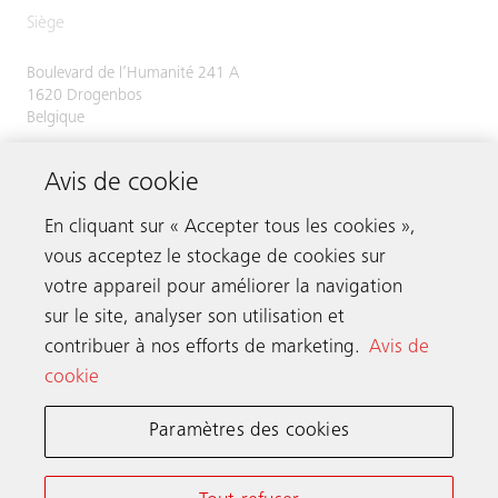
Siège
Boulevard de l’Humanité 241 A
1620 Drogenbos
Belgique
RPM : Bruxelles
Avis de cookie
Numéro de TVA/numéro d’entreprise :
BE 0416.481.673
En cliquant sur « Accepter tous les cookies »,
vous acceptez le stockage de cookies sur
votre appareil pour améliorer la navigation
Prenez contact
sur le site, analyser son utilisation et
contribuer à nos efforts de marketing.
Avis de
cookie
Schindler dans le monde
Paramètres des cookies
Conditions Générales en Ligne
Déclaration de Confidentialité