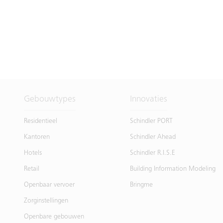
Gebouwtypes
Innovaties
Residentieel
Schindler PORT
Kantoren
Schindler Ahead
Hotels
Schindler R.I.S.E
Retail
Building Information Modeling
Openbaar vervoer
Bringme
Zorginstellingen
Openbare gebouwen