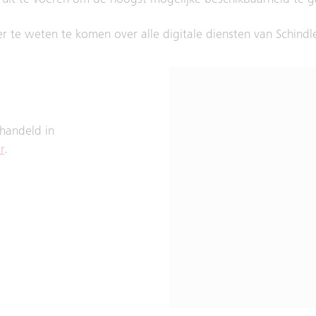
 uit te voeren om de hoogst mogelijke beschikbaarheid te 
 te weten te komen over alle digitale diensten van Schindle
handeld in
r
.