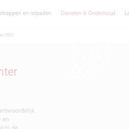
oltrappen en rolpaden
Diensten & Onderhoud
L
ter (TOC)
nter
antwoordelijk
- en
kzij de