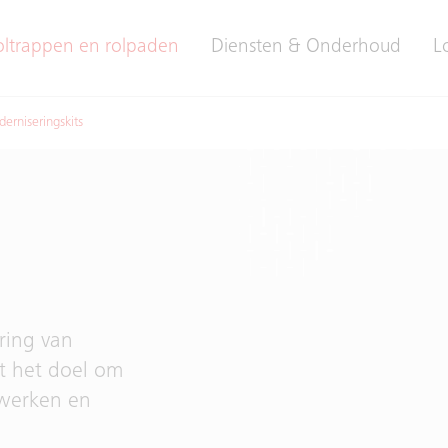
oltrappen en rolpaden
Diensten & Onderhoud
L
erniseringskits
ring van
et het doel om
 werken en