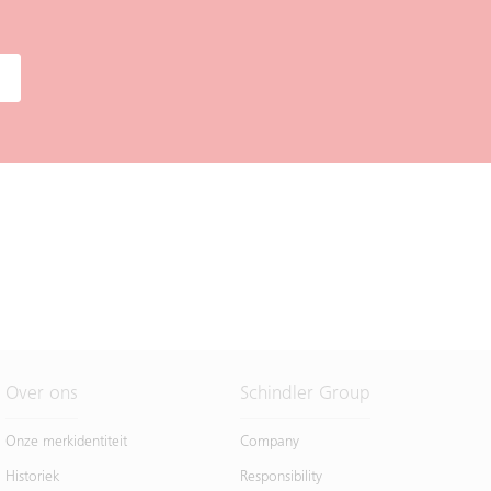
Over ons
Schindler Group
Onze merkidentiteit
Company
Historiek
Responsibility