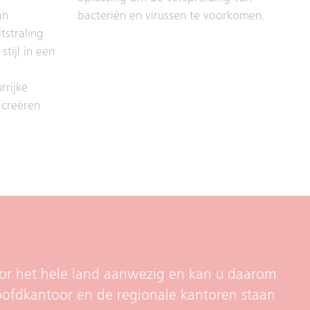
an
bacteriën en virussen te voorkomen.
tstraling
tijl in een
rijke
 creëren
e
door het hele land aanwezig en kan u daarom
oofdkantoor en de regionale kantoren staan