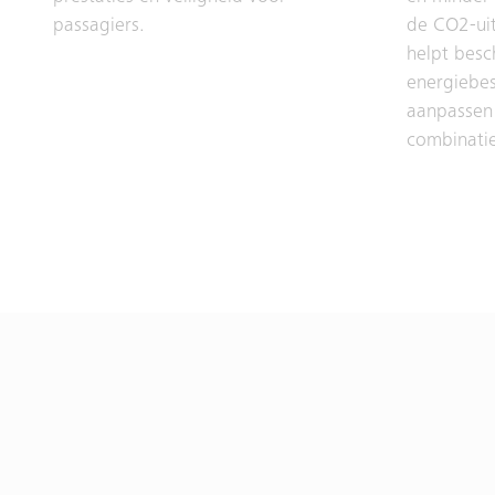
passagiers.
de CO2-ui
helpt bes
energiebe
aanpassen 
combinatie