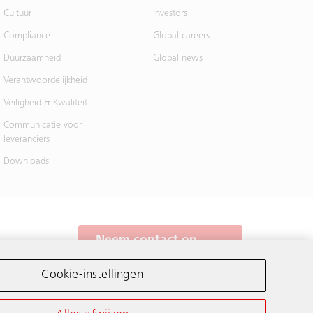
Cultuur
Investors
Compliance
Global careers
Duurzaamheid
Global news
Verantwoordelijkheid
Veiligheid & Kwaliteit
Communicatie voor
leveranciers
Downloads
Neem contact op
mmer:
Cookie-instellingen
Schindler wereldwijd