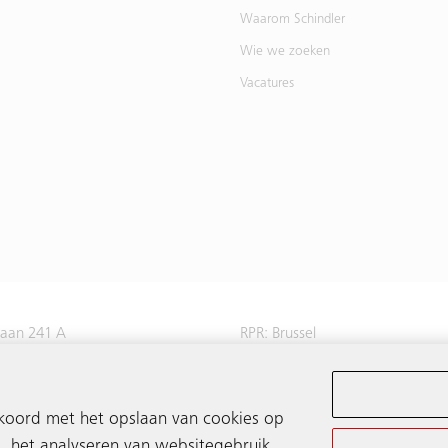
Waarom Schindler
Wie we zoeken
Vacatures
laan 241 A
RPR: Brussel
nbos
BTW-nummer/Ondernemingsnu
BE 0416.481.673
kkoord met het opslaan van cookies op
, het analyseren van websitegebruik