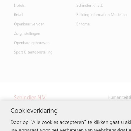
Hotels
Schindler R.I.S.E
Retail
Building Information Modeling
Openbaar vervoer
Bringme
Zorginstellingen
Openbare gebouwen
Sport & tentoonstelling
Schindler N.V.
Humaniteits
1620 Droge
Hoofdkwartier
Cookieverklaring
België
Door op “Alle cookies accepteren” te klikken gaat u a
uw apparaat voor het verbeteren van websitenavigatie