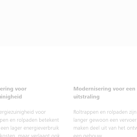
ering voor
Modernisering voor een
uinigheid
uitstraling
rgiezuinigheid voor
Roltrappen en rolpaden zijn
ppen en rolpaden betekent
langer gewoon een vervoer
n een lager energieverbruik
maken deel uit van het ont
kosten, maar verlaagt ook
een gebouw.