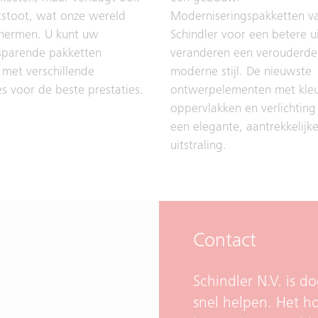
tstoot, wat onze wereld
Moderniseringspakketten v
chermen. U kunt uw
Schindler voor een betere ui
sparende pakketten
veranderen een verouderde s
met verschillende
moderne stijl. De nieuwste
s voor de beste prestaties.
ontwerpelementen met kleur
oppervlakken en verlichting
een elegante, aantrekkelijk
uitstraling.
Contact
Schindler N.V. is 
snel helpen. Het h