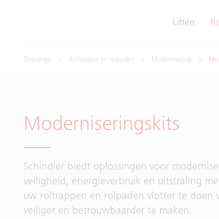
Liften
R
Ontvangst
Roltrappen en rolpaden
Modernisering
Mod
Moderniseringskits
Schindler biedt oplossingen voor modernise
veiligheid, energieverbruik en uitstraling m
uw roltrappen en rolpaden vlotter te doen
veiliger en betrouwbaarder te maken.