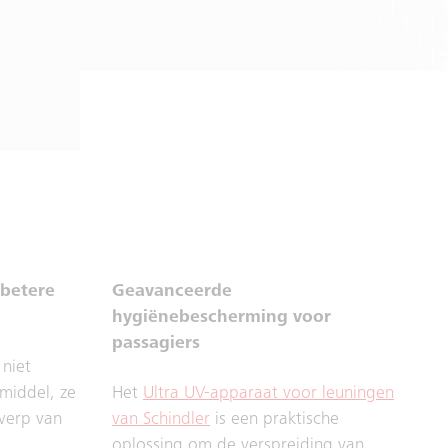
 betere
Geavanceerde
hygiënebescherming voor
passagiers
 niet
middel, ze
Het
Ultra UV-apparaat voor leuningen
werp van
van Schindler
is een praktische
oplossing om de verspreiding van