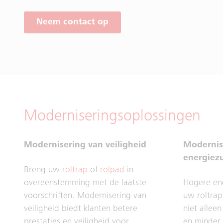
Neem contact op
Moderniseringsoplossingen
Modernisering van veiligheid
Modernis
energiez
Breng uw
roltrap
of
rolpad
in
overeenstemming met de laatste
Hogere ene
voorschriften. Modernisering van
uw roltra
veiligheid biedt klanten betere
niet allee
prestaties en veiligheid voor
en minder 