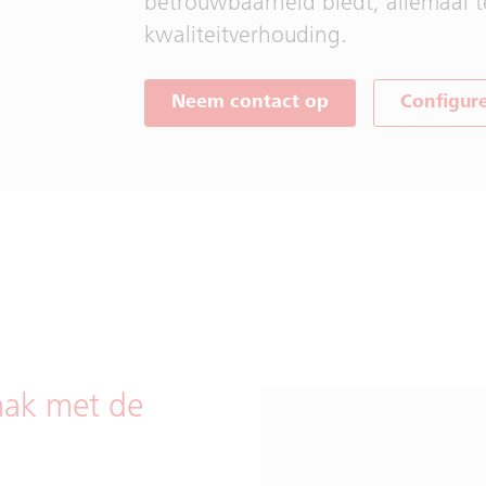
betrouwbaarheid biedt, allemaal t
kwaliteitverhouding.
Neem contact op
Configur
mak met de