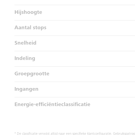
Hijshoogte
Aantal stops
Snelheid
Indeling
Groepgrootte
Ingangen
Energie-efficiëntieclassificatie
* De classificatie verwijst altijd naar een specifieke klantconfiguratie. Gebruikspatr