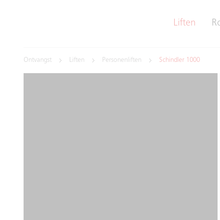
Liften
R
Ontvangst
Liften
Personenliften
Schindler 1000