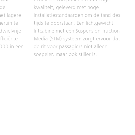
maal
Zwitserse componenten van hoge
 de
kwaliteit, geleverd met hoge
et lagere
installatiestandaarden om de tand des
neruimte-
tijds te doorstaan. Een lichtgewicht
dwielvrije
liftcabine met een Suspension Traction
fficiënte
Media (STM) systeem zorgt ervoor dat
000 in een
de rit voor passagiers niet alleen
soepeler, maar ook stiller is.