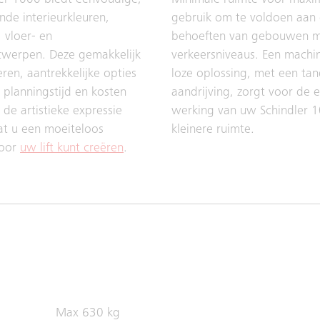
er 1000 biedt eenvoudige,
Minimale ruimte voor maxi
jnde interieurkleuren,
gebruik om te voldoen aan
 vloer- en
behoeften van gebouwen m
twerpen. Deze gemakkelijk
verkeersniveaus. Een machi
ren, aantrekkelijke opties
loze oplossing, met een tan
planningstijd en kosten
aandrijving, zorgt voor de e
 de artistieke expressie
werking van uw Schindler 1
at u een moeiteloos
kleinere ruimte.
voor
uw lift kunt creëren
.
Max 630 kg