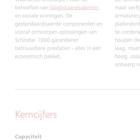
Waardevol ontworpen voor de
De Schindl
behoeften van
laagbouwresidenties
maar verfi
en sociale woningen. De
armaturen,
gestandaardiseerde componenten en
plafondon
vooraf ontworpen oplossingen van
te combine
Schindler 1000 garanderen
houden de 
betrouwbare prestaties - alles in een
laag, maar
economisch pakket.
hoog, zod
ontwerp 
Kerncijfers
Capaciteit