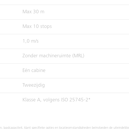
Max 30 m
Max 10 stops
1,0 m/s
Zonder machineruimte (MRL)
Eén cabine
Tweezijdig
Klasse A, volgens ISO 25745-2*
oon, laadcapaciteit, klant specifieke opties en locatieomstandigheden beïnvloeden de uiteindelijk