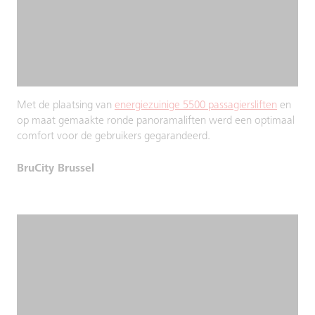
Met de plaatsing van
energiezuinige 5500 passagiersliften
en
op maat gemaakte ronde panoramaliften werd een optimaal
comfort voor de gebruikers gegarandeerd.
BruCity Brussel