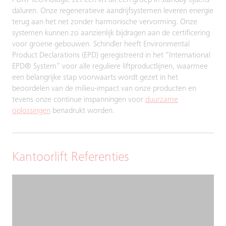
PORT-technologie zet een lift uit een groep in standby tijdens
daluren. Onze regeneratieve aandrijfsystemen leveren energie
terug aan het net zonder harmonische vervorming. Onze
systemen kunnen zo aanzienlijk bijdragen aan de certificering
voor groene gebouwen. Schindler heeft Environmental
Product Declarations (EPD) geregistreerd in het “International
EPD® System” voor alle reguliere liftproductlijnen, waarmee
een belangrijke stap voorwaarts wordt gezet in het
beoordelen van de milieu-impact van onze producten en
tevens onze continue inspanningen voor
duurzame
oplossingen
benadrukt worden.
Kantoorlift Referenties