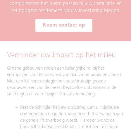
componenten het beste passen bij uw installatie en
het hoogste rendement op uw investering bieden.
Neem contact op
Verminder uw impact op het milieu
Groene gebouwen spelen een belangrijke rol bij het
vormgeven van de toekomst van duurzame bouw en steden.
Met een kleinere ecologische voetafdruk zijn groene
gebouwen een van de meest beproefde oplossingen in de
strijd tegen de wereldwijde klimaatverandering.
Met de Schindler ReNew oplossing kunt u individuele
componenten upgraden, waardoor het vervangen van
de gehele lift overbodig wordt. Hierdoor wordt de
hoeveelheid afval en CO2-uitstoot tot een minimum