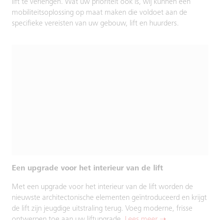
lift te verlengen. Wat uw prioriteit ook is, wij kunnen een
mobiliteitsoplossing op maat maken die voldoet aan de
specifieke vereisten van uw gebouw, lift en huurders.
Een upgrade voor het interieur van de lift
Met een upgrade voor het interieur van de lift worden de
nieuwste architectonische elementen geïntroduceerd en krijgt
de lift zijn jeugdige uitstraling terug. Voeg moderne, frisse
ontwerpen toe aan uw liftupgrade.
Lees meer ➝