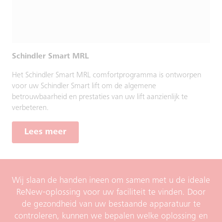
Schindler Smart MRL
Het Schindler Smart MRL comfortprogramma is ontworpen
voor uw Schindler Smart lift om de algemene
betrouwbaarheid en prestaties van uw lift aanzienlijk te
verbeteren.
Lees meer
Wij slaan de handen ineen om samen met u de ideale
ReNew-oplossing voor uw faciliteit te vinden. Door
de gezondheid van uw bestaande apparatuur te
controleren, kunnen we bepalen welke oplossing en