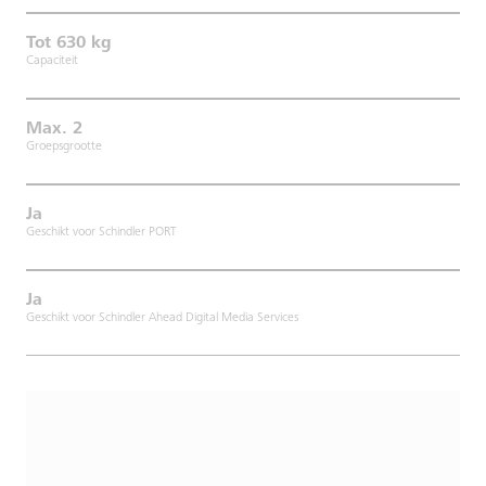
Tot 630 kg
Capaciteit
Max. 2
Groepsgrootte
Ja
Geschikt voor Schindler PORT
Ja
Geschikt voor Schindler Ahead Digital Media Services