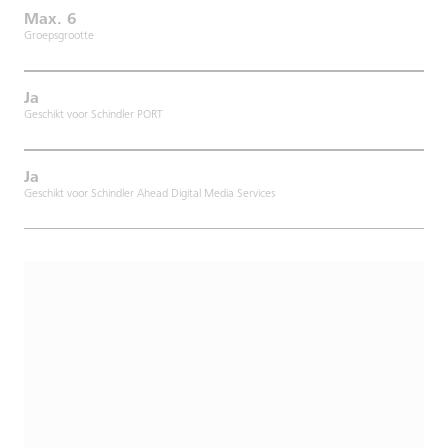
Max. 6
Groepsgrootte
Ja
Geschikt voor Schindler PORT
Ja
Geschikt voor Schindler Ahead Digital Media Services