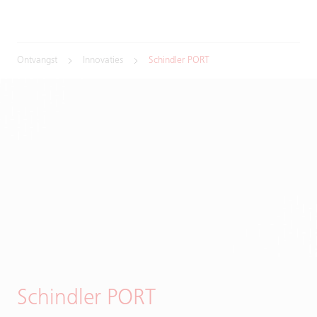
Ontvangst
Innovaties
Schindler PORT
Schindler PORT