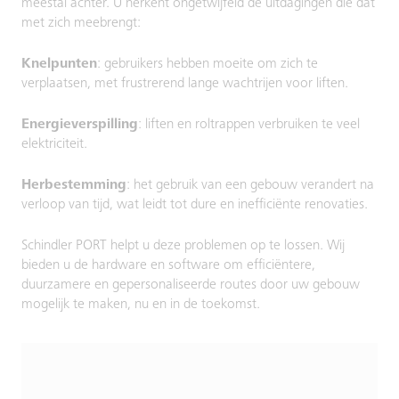
meestal achter. U herkent ongetwijfeld de uitdagingen die dat
met zich meebrengt:
Knelpunten
: gebruikers hebben moeite om zich te
verplaatsen, met frustrerend lange wachtrijen voor liften.
Energieverspilling
: liften en roltrappen verbruiken te veel
elektriciteit.
Herbestemming
: het gebruik van een gebouw verandert na
verloop van tijd, wat leidt tot dure en inefficiënte renovaties.
Schindler PORT helpt u deze problemen op te lossen. Wij
bieden u de hardware en software om efficiëntere,
duurzamere en gepersonaliseerde routes door uw gebouw
mogelijk te maken, nu en in de toekomst.