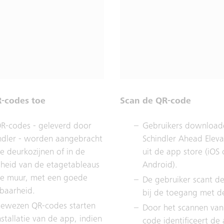
R-codes toe
Scan de QR-code
R-codes - geleverd door
Gebruikers download
ndler - worden aangebracht
Schindler Ahead Elev
e deurkozijnen of in de
uit de app store (iOS 
jheid van de etagetableaus
Android).
e muur, met een goede
De gebruiker scant d
tbaarheid.
bij de toegang met d
ewezen QR-codes starten
Door het scannen van
nstallatie van de app, indien
code identificeert de