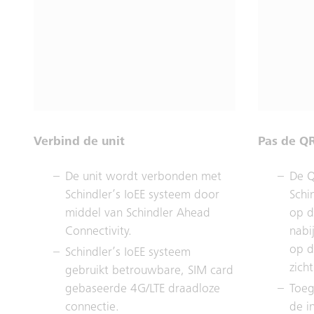
Verbind de unit
Pas de Q
De unit wordt verbonden met
De Q
Schindler’s IoEE systeem door
Schi
middel van Schindler Ahead
op d
Connectivity.
nabi
op d
Schindler’s IoEE systeem
zich
gebruikt betrouwbare, SIM card
gebaseerde 4G/LTE draadloze
Toeg
connectie.
de i