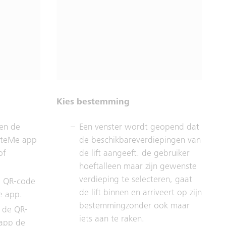
Kies bestemming
en de
Een venster wordt geopend dat
ateMe app
de beschikbareverdiepingen van
of
de lift aangeeft. de gebruiker
hoeftalleen maar zijn gewenste
verdieping te selecteren, gaat
e QR-code
de lift binnen en arriveert op zijn
e app.
bestemmingzonder ook maar
 de QR-
iets aan te raken.
 app de