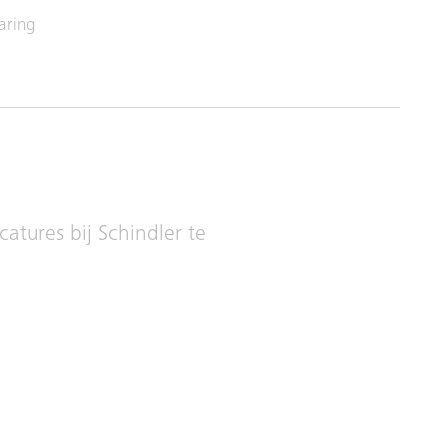
varing
atures bij Schindler te