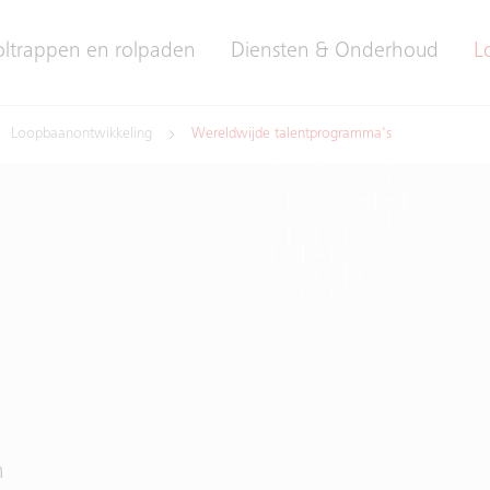
oltrappen en rolpaden
Diensten & Onderhoud
L
Loopbaanontwikkeling
Wereldwijde talentprogramma's
n