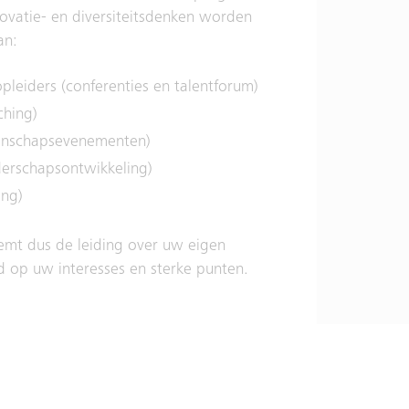
vatie- en diversiteitsdenken worden
an:
pleiders (conferenties en talentforum)
ching)
enschapsevenementen)
derschapsontwikkeling)
ing)
eemt dus de leiding over uw eigen
 op uw interesses en sterke punten.