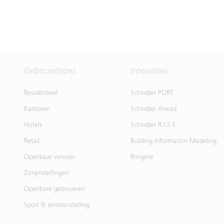
Gebouwtypes
Innovaties
Residentieel
Schindler PORT
Kantoren
Schindler Ahead
Hotels
Schindler R.I.S.E
Retail
Building Information Modeling
Openbaar vervoer
Bringme
Zorginstellingen
Openbare gebouwen
Sport & tentoonstelling