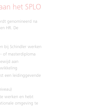
aan het SPLO
wordt genomineerd na
en HR. De
n bij Schindler werken
r- of masterdiploma
gewijd aan
wikkeling
st een leidinggevende
niveau)
 te werken en hebt
nationale omgeving te