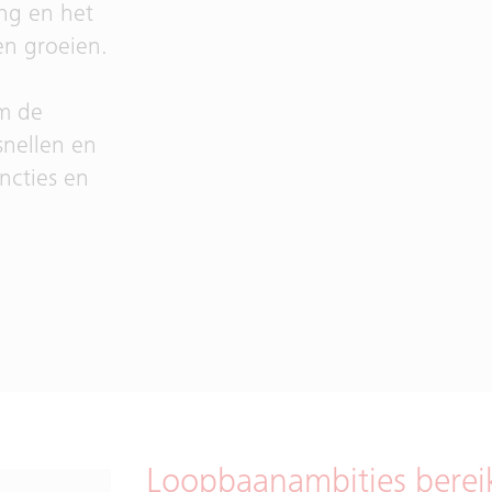
ing en het
en groeien.
m de
snellen en
ncties en
Loopbaanambities berei